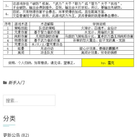
新手入门
搜
索：
分类
更新公告
(82)