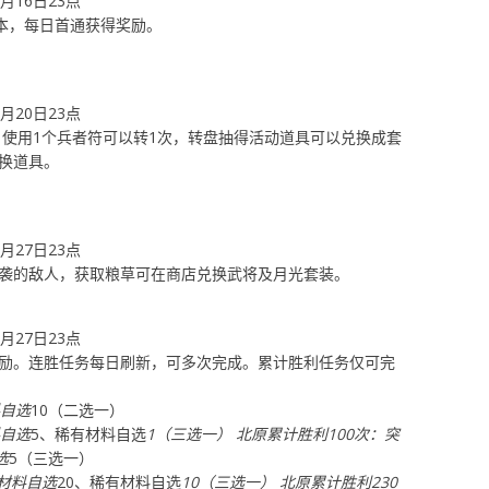
8月16日23点
副本，每日首通获得奖励。
8月20日23点
 使用1个兵者符可以转1次，转盘抽得活动道具可以兑换成套
换道具。
8月27日23点
袭的敌人，获取粮草可在商店兑换武将及月光套装。
8月27日23点
励。连胜任务每日刷新，可多次完成。累计胜利任务仅可完
料自选
10（二选一）
料自选
5、稀有材料自选
1（三选一） 北原累计胜利100次：突
选
5（三选一）
致材料自选
20、稀有材料自选
10（三选一） 北原累计胜利230