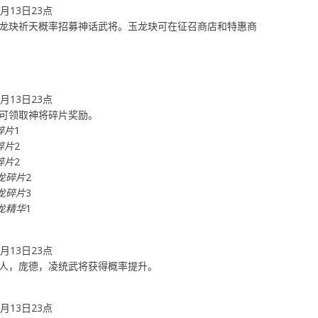
8月13日23点
龙玦祈天概率招募神话武将。玉龙玦可在征召商店和特惠商
8月13日23点
可领取神将碎片奖励。
碎片
1
碎片
2
碎片
2
卧龙碎片
2
卧龙碎片
3
卧龙精华
1
8月13日23点
人，庞德，凌统武将获得概率提升。
8月13日23点