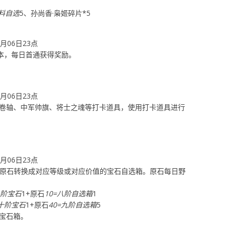
料自选
5、孙尚香·枭姬碎片*5
8月06日23点
副本，每日首通获得奖励。
8月06日23点
卷轴、中军帅旗、将士之魂等打卡道具，使用打卡道具进行
8月06日23点
使用原石转换成对应等级或对应价值的宝石自选箱。原石每日野
八阶宝石
1+原石
10=八阶自选箱
1
意十阶宝石
1+原石
40=九阶自选箱
5
宝石箱。