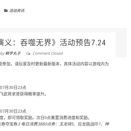
活动资讯
义：吞噬无界》活动预告7.24
by
鲜芋丸子
Comment Closed
本才能参加，请玩家及时更新最新版本，具体活动内容以游戏内为
年07月30日23点
飞武将求贤获得概率提升。
年07月30日23点
度，即可领取奖励。次日0点重置消费进度和奖励。
点券夺宝券
3 每日消费3880点券：玉龙玦
3、应龙挑战印
1、神