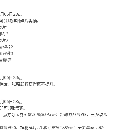
8月06日23点
可领取神将碎片奖励。
碎片
1
碎片
2
碎片
2
枭姬碎片
2
枭姬碎片
3
枭姬精华
1
8月06日23点
徐庶，张昭武将获得概率提升。
8月06日23点
即可领取奖励。
5、点券夺宝券
5 累计充值648元：特殊材料自选
3、玉龙玦
3、
髓自选
50、神秘碎片
20 累计充值1888元：干将莫邪宝箱
5、