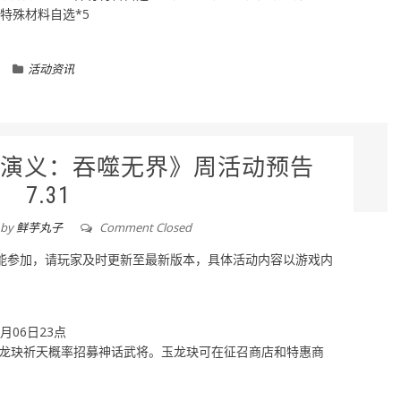
、特殊材料自选*5
活动资讯
演义：吞噬无界》周活动预告
7.31
by
鲜芋丸子
Comment Closed
本才能参加，请玩家及时更新至最新版本，具体活动内容以游戏内
8月06日23点
龙玦祈天概率招募神话武将。玉龙玦可在征召商店和特惠商