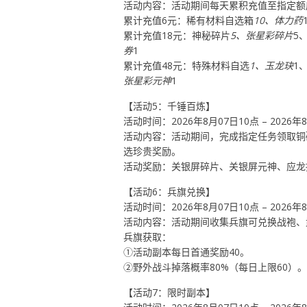
活动内容：活动期间每天累积充值至指定额
累计充值6元：稀有材料自选箱
10、体力药
累计充值18元：神秘碎片
5、张星彩碎片
5
券
1
累计充值48元：特殊材料自选
1、玉龙玦
1
张星彩元神
1
【活动5：千锤百炼】
活动时间：2026年8月07日10点 – 2026年
活动内容：活动期间，完成指定任务领取铜
选珍贵奖励。
活动奖励：关银屏碎片、关银屏元神、应龙
【活动6：兵旗兑换】
活动时间：2026年8月07日10点 – 2026年
活动内容：活动期间收集兵旗可兑换战袍、
兵旗获取：
①活动副本每日首通奖励40。
②野外战斗掉落概率80%（每日上限60）。
【活动7：限时副本】