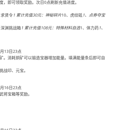
度，即可领取奖励。次日0点刷新充值进度。
1
、求贤令
1 累计充值30元：神秘碎片
10、虎纹砥
1、点券夺宝
、深渊挑战箱
1 累计充值108元：特殊材料自选
1、体力药
1、
8月13日23点
矿。消耗铜矿可以锻造宝器增加能量。填满能量条后即可自
挑战印、元宝。
8月16日23点
武将宝箱等奖励。