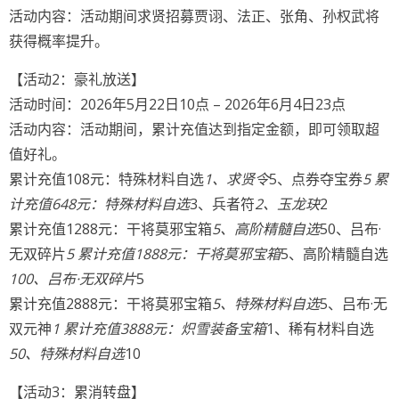
活动内容：活动期间求贤招募贾诩、法正、张角、孙权武将
获得概率提升。
【活动2：豪礼放送】
活动时间：2026年5月22日10点 – 2026年6月4日23点
活动内容：活动期间，累计充值达到指定金额，即可领取超
值好礼。
累计充值108元：特殊材料自选
1、求贤令
5、点券夺宝券
5 累
计充值648元：特殊材料自选
3、兵者符
2、玉龙玦
2
累计充值1288元：干将莫邪宝箱
5、高阶精髓自选
50、吕布·
无双碎片
5 累计充值1888元：干将莫邪宝箱
5、高阶精髓自选
100、吕布·无双碎片
5
累计充值2888元：干将莫邪宝箱
5、特殊材料自选
5、吕布·无
双元神
1 累计充值3888元：炽雪装备宝箱
1、稀有材料自选
50、特殊材料自选
10
【活动3：累消转盘】