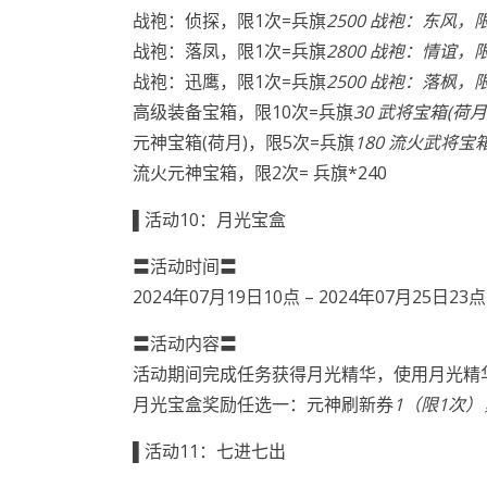
战袍：侦探，限1次=兵旗
2500 战袍：东风，限
战袍：落凤，限1次=兵旗
2800 战袍：情谊，限
战袍：迅鹰，限1次=兵旗
2500 战袍：落枫，
高级装备宝箱，限10次=兵旗
30 武将宝箱(荷
元神宝箱(荷月)，限5次=兵旗
180 流火武将宝
流火元神宝箱，限2次= 兵旗*240
▌活动10：月光宝盒
〓活动时间〓
2024年07月19日10点 – 2024年07月25日23点
〓活动内容〓
活动期间完成任务获得月光精华，使用月光精
月光宝盒奖励任选一：元神刷新券
1（限1次
▌活动11：七进七出