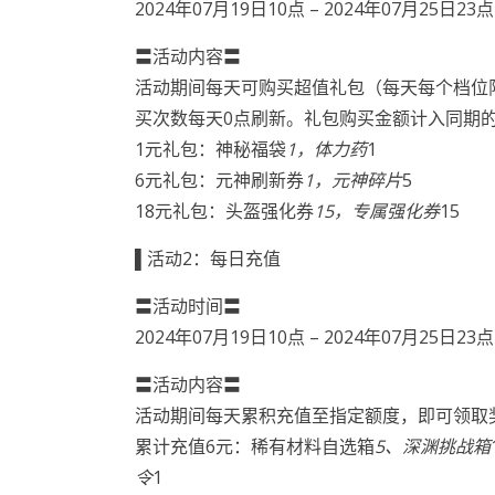
2024年07月19日10点 – 2024年07月25日23点
〓活动内容〓
活动期间每天可购买超值礼包（每天每个档位
买次数每天0点刷新。礼包购买金额计入同期
1元礼包：神秘福袋
1，体力药
1
6元礼包：元神刷新券
1，元神碎片
5
18元礼包：头盔强化券
15，专属强化券
15
▌活动2：每日充值
〓活动时间〓
2024年07月19日10点 – 2024年07月25日23点
〓活动内容〓
活动期间每天累积充值至指定额度，即可领取
累计充值6元：稀有材料自选箱
5、深渊挑战箱
令
1