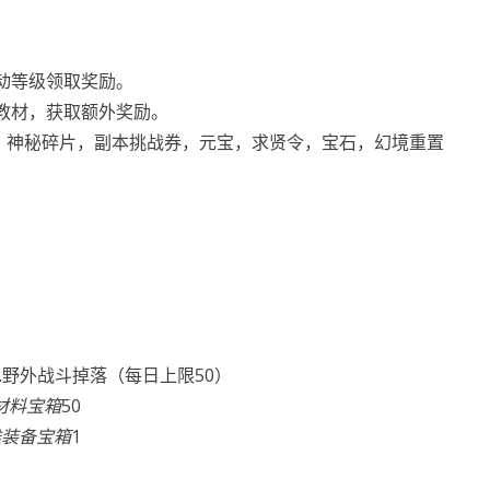
动等级领取奖励。
教材，获取额外奖励。
券，神秘碎片，副本挑战券，元宝，求贤令，宝石，幻境重置
.野外战斗掉落（每日上限50）
致材料宝箱
50
天雄装备宝箱
1