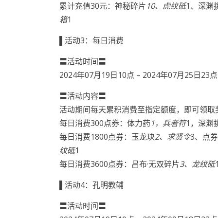
累计充值30元：神秘碎片
10、虎纹砥
1、深渊
箱
1
▌活动3：每日消费
〓活动时间〓
2024年07月19日10点 – 2024年07月25日23点
〓活动内容〓
活动期间每天累积消费至指定额度，即可领取
每日消费300点券：体力药
1，兵者符
1，深渊
每日消费1800点券：玉龙玦
2、求贤令
3、点
纹砥
1
每日消费3600点券：吕布·无双碎片
3、龙纹砥
▌活动4：孔明教辅
〓活动时间〓