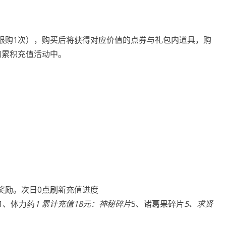
限购1次），购买后将获得对应价值的点券与礼包内道具，购
的累积充值活动中。
奖励。次日0点刷新充值进度
1、体力药
1 累计充值18元：神秘碎片
5、诸葛果碎片
5、求贤