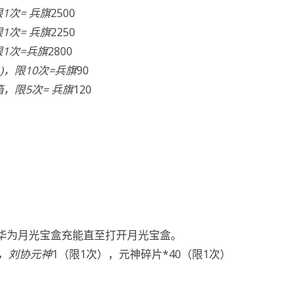
1次= 兵旗
2500
1次= 兵旗
2250
限1次=兵旗
2800
月)，限10次=兵旗
90
箱，限5次= 兵旗
120
华为月光宝盒充能直至打开月光宝盒。
），刘协元神
1（限1次），元神碎片*40（限1次）