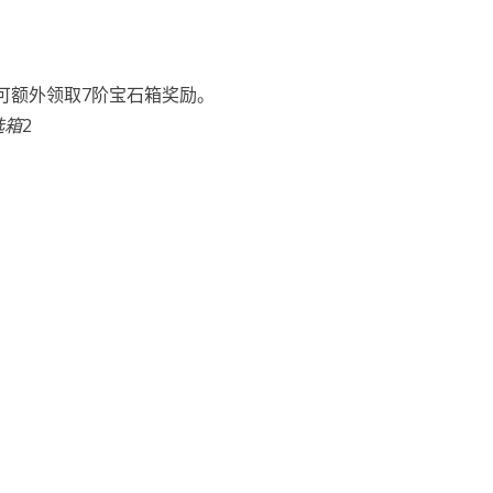
可额外领取7阶宝石箱奖励。
选箱
2