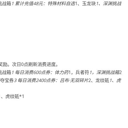
挑战箱
1 累计充值48元：特殊材料自选
1、玉龙玦
1、深渊挑战
奖励。次日0点刷新消费进度。
挑战箱
1 每日消费600点券：体力药
1，兵者符
1，深渊挑战箱
2
券夺宝券
3 每日消费2400点券：吕布·无双碎片
2、龙纹砥
1、虎
1、虎纹砥*1