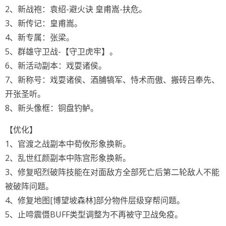
2、新战袍：袁绍-避火诀 皇甫嵩-扶危。
3、新传记：皇甫嵩。
4、新专属：张梁。
5、群雄守卫战-【守卫虎牢】。
6、新活动副本：戏耍诸侯。
7、新称号：戏耍诸侯、酒脯犒军、恃术而傲、搬砖吕奉先、
开张圣听。
8、新头像框：铜盘钓鲈。
【优化】
1、官渡之战副本中荀攸形象换新。
2、乱世红颜副本中陈宫形象换新。
3、修复昭烈破阵技能在对面敌方全部死亡后第二轮敌人不能
被破阵问题。
4、修复地图[博望坡森林]部分物件层级穿帮问题。
5、止啼震慑BUFF类型调整为不再被守卫战免疫。